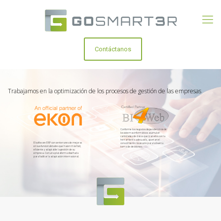
Contáctanos
Trabajamos en la optimización de los procesos de gestión de las empresas
Conforme los negocios dependen más de
los sistemas informáticos acumulan
cantidades de datos que tratados con la
herramienta adecuada, aportan el
El software ERP con centenares de mejoras
conocimiento necesario para la buena
en sus funcionalidades que hacen más fácil,
toma de decisiones.
eficiente y adaptable la gestión de su
empresa. Con una plataforma diseñada
para facilitar la adaptación internacional.